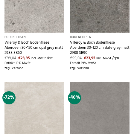
BODENFLIESEN
BODENFLIESEN
Villeroy & Boch Bodenfliese
Villeroy & Boch Bodenfliese
Aberdeen 30×120 cm opal grey matt
Aberdeen 30×120 cm slate grey matt
2988 SB60
2988 SB90
Ursprünglicher
Aktueller
Ursprünglicher
Aktueller
€
99,04
€
23,95
/qm
€
99,04
€
23,95
/qm
Incl. MwSt
Incl. MwSt
Preis
Preis
Preis
Preis
Enthält 19% MwSt.
Enthält 19% MwSt.
war:
ist:
war:
ist:
zzgl.
Versand
zzgl.
Versand
€99,04
€23,95.
€99,04
€23,95.
-72%
-40%