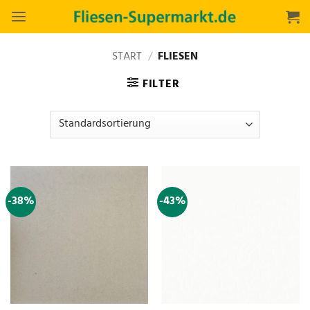
Zum
Inhalt
springen
START
/
FLIESEN
FILTER
-38%
-43%