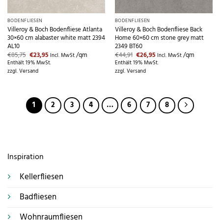
BODENFLIESEN
BODENFLIESEN
Villeroy & Boch Bodenfliese Atlanta
Villeroy & Boch Bodenfliese Back
30×60 cm alabaster white matt 2394
Home 60×60 cm stone grey matt
AL10
2349 BT60
Ursprünglicher
Aktueller
Ursprünglicher
Aktueller
€
85,75
€
23,95
/qm
€
44,91
€
26,95
/qm
Incl. MwSt
Incl. MwSt
Preis
Preis
Preis
Preis
Enthält 19% MwSt.
Enthält 19% MwSt.
war:
ist:
war:
ist:
zzgl.
Versand
zzgl.
Versand
€85,75
€23,95.
€44,91
€26,95.
1
2
3
4
…
6
7
8
Inspiration
Kellerfliesen
Badfliesen
Wohnraumfliesen