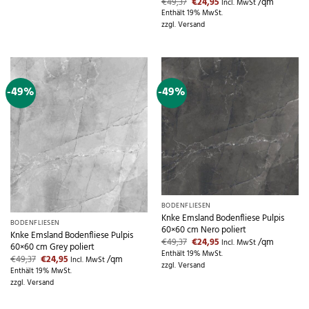
Ursprünglicher
Aktueller
€
49,37
€
24,95
/qm
Incl. MwSt
Preis
Preis
Enthält 19% MwSt.
war:
ist:
zzgl.
Versand
€49,37
€24,95.
-49%
-49%
Nicht vorrätig
BODENFLIESEN
Knke Emsland Bodenfliese Pulpis
BODENFLIESEN
60×60 cm Nero poliert
Knke Emsland Bodenfliese Pulpis
Ursprünglicher
Aktueller
€
49,37
€
24,95
/qm
Incl. MwSt
60×60 cm Grey poliert
Preis
Preis
Enthält 19% MwSt.
Ursprünglicher
Aktueller
€
49,37
€
24,95
/qm
war:
ist:
Incl. MwSt
zzgl.
Versand
Preis
Preis
€49,37
€24,95.
Enthält 19% MwSt.
war:
ist:
zzgl.
Versand
€49,37
€24,95.