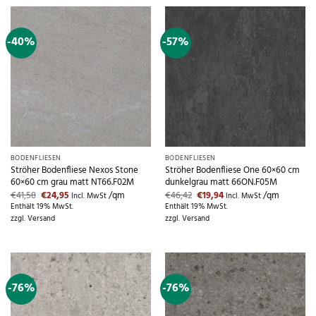
-40%
-57%
BODENFLIESEN
BODENFLIESEN
Ströher Bodenfliese Nexos Stone
Ströher Bodenfliese One 60×60 cm
60×60 cm grau matt NT66.F02M
dunkelgrau matt 66ON.F05M
Ursprünglicher
Aktueller
Ursprünglicher
Aktueller
€
41,58
€
24,95
/qm
€
46,42
€
19,94
/qm
Incl. MwSt
Incl. MwSt
Preis
Preis
Preis
Preis
Enthält 19% MwSt.
Enthält 19% MwSt.
war:
ist:
war:
ist:
zzgl.
Versand
zzgl.
Versand
€41,58
€24,95.
€46,42
€19,94.
-76%
-76%