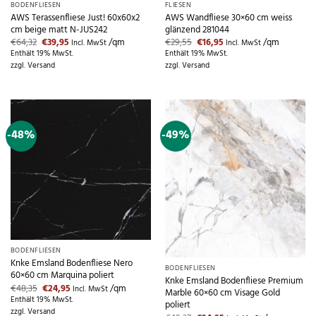
BODENFLIESEN
FLIESEN
AWS Terassenfliese Just! 60x60x2
AWS Wandfliese 30×60 cm weiss
cm beige matt N-JUS242
glänzend 281044
Ursprünglicher
Aktueller
Ursprünglicher
Aktueller
€
64,32
€
39,95
/qm
€
29,55
€
16,95
/qm
Incl. MwSt
Incl. MwSt
Preis
Preis
Preis
Preis
Enthält 19% MwSt.
Enthält 19% MwSt.
war:
ist:
war:
ist:
zzgl.
Versand
zzgl.
Versand
€64,32
€39,95.
€29,55
€16,95.
-48%
-49%
Nicht vorrätig
BODENFLIESEN
Knke Emsland Bodenfliese Nero
BODENFLIESEN
60×60 cm Marquina poliert
Knke Emsland Bodenfliese Premium
Ursprünglicher
Aktueller
€
48,35
€
24,95
/qm
Incl. MwSt
Marble 60×60 cm Visage Gold
Preis
Preis
Enthält 19% MwSt.
poliert
war:
ist:
zzgl.
Versand
€48,35
€24,95.