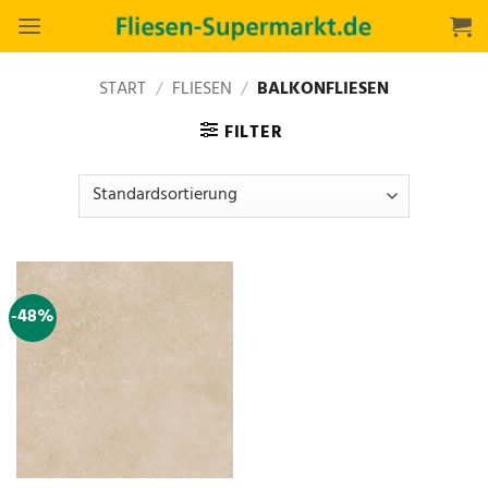
Zum
Inhalt
springen
START
/
FLIESEN
/
BALKONFLIESEN
FILTER
-48%