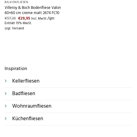
BALKONFLIESEN
Villeroy & Boch Bodenfliese Valon
60×60 cm creme matt 2674 FC10
Ursprünglicher
Aktueller
€
57,26
€
29,95
/qm
Incl. MwSt
Preis
Preis
Enthält 19% MwSt.
war:
ist:
zzgl.
Versand
€57,26
€29,95.
Inspiration
Kellerfliesen
Badfliesen
Wohnraumfliesen
Küchenfliesen