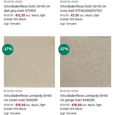
BODENFLIESEN
BODENFLIESEN
Vitra Bodenfliese Dotti 30×30 cm
Vitra Bodenfliese Dotti 30×30 cm
dark grey matt K751601
ivory matt K75162300001VTE0
Ursprünglicher
Aktueller
Ursprünglicher
Aktueller
€
24,55
€
12,95
/qm
€
13,95
€
7,95
/qm
Incl. MwSt
Incl. MwSt
Preis
Preis
Preis
Preis
Enthält 19% MwSt.
Enthält 19% MwSt.
war:
ist:
war:
ist:
zzgl.
Versand
zzgl.
Versand
€24,55
€12,95.
€13,95
€7,95.
-37%
-37%
BODENFLIESEN
BODENFLIESEN
Vitra Bodenfliese Lombardy 30×60
Vitra Bodenfliese Lombardy 30×60
cm cream matt K946281
cm greige matt K946282
Ursprünglicher
Aktueller
Ursprünglicher
Aktueller
€
29,95
€
18,94
/qm
€
29,95
€
18,94
/qm
Incl. MwSt
Incl. MwSt
Preis
Preis
Preis
Preis
Enthält 19% MwSt.
Enthält 19% MwSt.
war:
ist:
war:
ist:
zzgl.
Versand
zzgl.
Versand
€29,95
€18,94.
€29,95
€18,94.