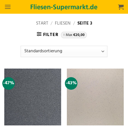
Zum
Inhalt
springen
START
/
FLIESEN
/
SEITE 3
FILTER
Max
€
20,00
-47%
-43%