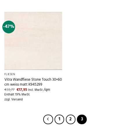
-47%
FLIESEN
Vitra Wandfliese Stone Touch 30×60
cm weiss matt K945299
Ursprünglicher
Aktueller
€
33,77
€
17,95
/qm
Incl. MwSt
Preis
Preis
Enthält 19% MwSt.
war:
ist:
zzgl.
Versand
€33,77
€17,95.
1
2
3