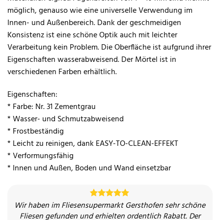
möglich, genauso wie eine universelle Verwendung im
Innen- und Außenbereich. Dank der geschmeidigen
Konsistenz ist eine schöne Optik auch mit leichter
Verarbeitung kein Problem. Die Oberfläche ist aufgrund ihrer
Eigenschaften wasserabweisend. Der Mörtel ist in
verschiedenen Farben erhältlich.
Eigenschaften:
* Farbe: Nr. 31 Zementgrau
* Wasser- und Schmutzabweisend
* Frostbeständig
* Leicht zu reinigen, dank EASY-TO-CLEAN-EFFEKT
* Verformungsfähig
* Innen und Außen, Boden und Wand einsetzbar
Wir haben im Fliesensupermarkt Gersthofen sehr schöne
Sehr kompetentes und nettes Personal, sehr zu
Hallo zusammen.
Ich war heute ,den 28.5.2021 bei Ihnen in ihrer Filiale in
Fliesen gefunden und erhielten ordentlich Rabatt. Der
empfehlen