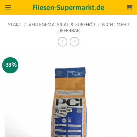
Zum
Inhalt
springen
START
/
VERLEGEMATERIAL & ZUBEHÖR
/
NICHT MEHR
LIEFERBAR
-33%