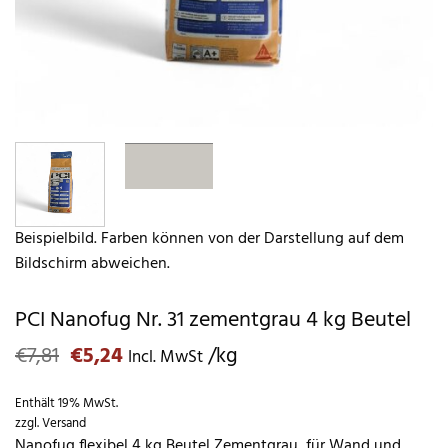
Beispielbild. Farben können von der Darstellung auf dem
Bildschirm abweichen.
PCI Nanofug Nr. 31 zementgrau 4 kg Beutel
Ursprünglicher
Aktueller
€
7,81
€
5,24
/kg
Incl. MwSt
Preis
Preis
war:
ist:
Enthält 19% MwSt.
€7,81
€5,24.
zzgl.
Versand
Nanofug flexibel 4 kg Beutel Zementgrau, für Wand und