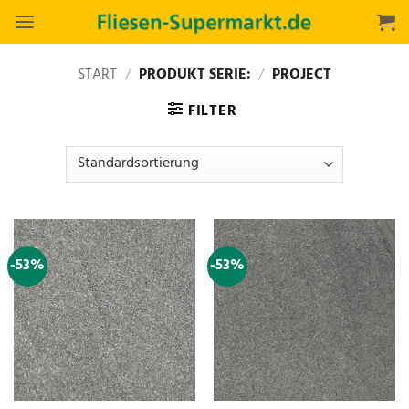
Zum
Inhalt
springen
START
/
PRODUKT SERIE:
/
PROJECT
FILTER
-53%
-53%