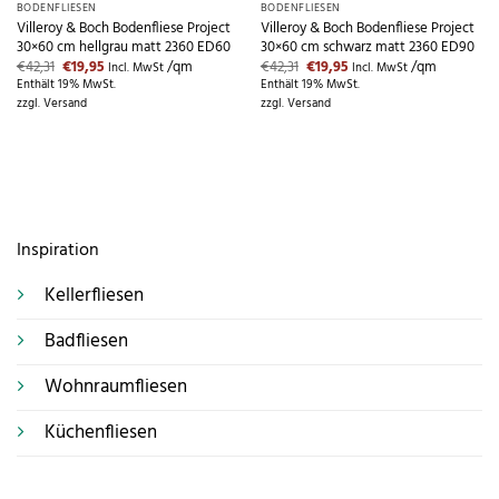
BODENFLIESEN
BODENFLIESEN
Villeroy & Boch Bodenfliese Project
Villeroy & Boch Bodenfliese Project
30×60 cm hellgrau matt 2360 ED60
30×60 cm schwarz matt 2360 ED90
Ursprünglicher
Aktueller
Ursprünglicher
Aktueller
€
42,31
€
19,95
/qm
€
42,31
€
19,95
/qm
Incl. MwSt
Incl. MwSt
Preis
Preis
Preis
Preis
Enthält 19% MwSt.
Enthält 19% MwSt.
war:
ist:
war:
ist:
zzgl.
Versand
zzgl.
Versand
€42,31
€19,95.
€42,31
€19,95.
Inspiration
Kellerfliesen
Badfliesen
Wohnraumfliesen
Küchenfliesen