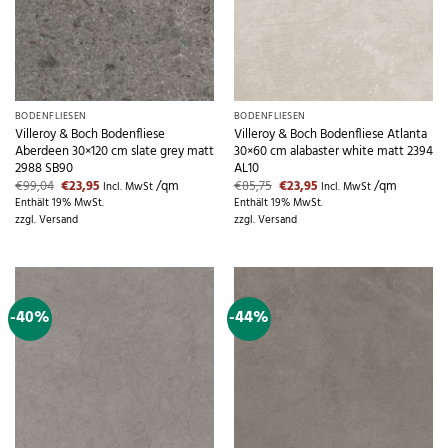
BODENFLIESEN
BODENFLIESEN
Villeroy & Boch Bodenfliese
Villeroy & Boch Bodenfliese Atlanta
Aberdeen 30×120 cm slate grey matt
30×60 cm alabaster white matt 2394
2988 SB90
AL10
Ursprünglicher
Aktueller
Ursprünglicher
Aktueller
€
99,04
€
23,95
/qm
€
85,75
€
23,95
/qm
Incl. MwSt
Incl. MwSt
Preis
Preis
Preis
Preis
Enthält 19% MwSt.
Enthält 19% MwSt.
war:
ist:
war:
ist:
zzgl.
Versand
zzgl.
Versand
€99,04
€23,95.
€85,75
€23,95.
-40%
-44%