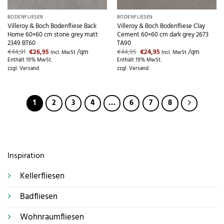
BODENFLIESEN
BODENFLIESEN
Villeroy & Boch Bodenfliese Back
Villeroy & Boch Bodenfliese Clay
Home 60×60 cm stone grey matt
Cement 60×60 cm dark grey 2673
2349 BT60
TA90
Ursprünglicher
Aktueller
Ursprünglicher
Aktueller
€
44,91
€
26,95
/qm
€
44,95
€
24,95
/qm
Incl. MwSt
Incl. MwSt
Preis
Preis
Preis
Preis
Enthält 19% MwSt.
Enthält 19% MwSt.
war:
ist:
war:
ist:
zzgl.
Versand
zzgl.
Versand
€44,91
€26,95.
€44,95
€24,95.
1
2
3
4
…
6
7
8
Inspiration
Kellerfliesen
Badfliesen
Wohnraumfliesen