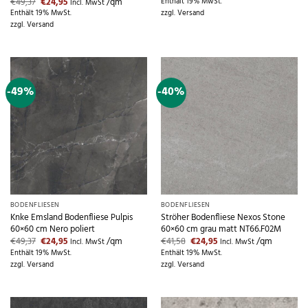
Ursprünglicher
Aktueller
€
49,37
€
24,95
/qm
Enthält 19% MwSt.
Incl. MwSt
war:
ist:
Preis
Preis
Enthält 19% MwSt.
zzgl.
Versand
€49,37
€24,95.
war:
ist:
zzgl.
Versand
€49,37
€24,95.
-49%
-40%
BODENFLIESEN
BODENFLIESEN
Knke Emsland Bodenfliese Pulpis
Ströher Bodenfliese Nexos Stone
60×60 cm Nero poliert
60×60 cm grau matt NT66.F02M
Ursprünglicher
Aktueller
Ursprünglicher
Aktueller
€
49,37
€
24,95
/qm
€
41,58
€
24,95
/qm
Incl. MwSt
Incl. MwSt
Preis
Preis
Preis
Preis
Enthält 19% MwSt.
Enthält 19% MwSt.
war:
ist:
war:
ist:
zzgl.
Versand
zzgl.
Versand
€49,37
€24,95.
€41,58
€24,95.