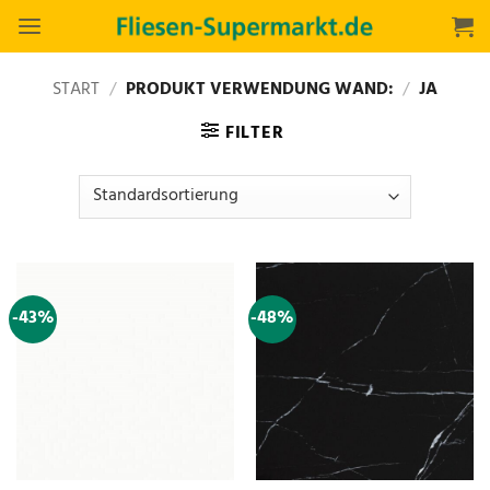
Zum
Inhalt
springen
START
/
PRODUKT VERWENDUNG WAND:
/
JA
FILTER
-43%
-48%