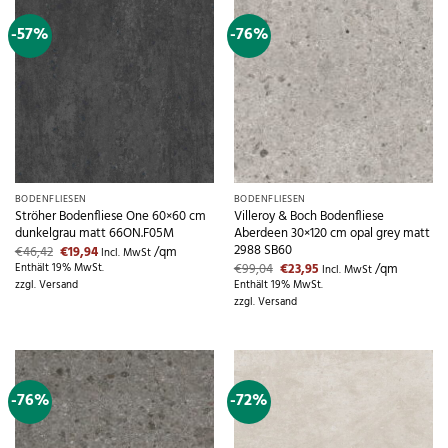
-57%
-76%
BODENFLIESEN
BODENFLIESEN
Ströher Bodenfliese One 60×60 cm
Villeroy & Boch Bodenfliese
dunkelgrau matt 66ON.F05M
Aberdeen 30×120 cm opal grey matt
2988 SB60
Ursprünglicher
Aktueller
€
46,42
€
19,94
/qm
Incl. MwSt
Preis
Preis
Ursprünglicher
Aktueller
€
99,04
€
23,95
/qm
Enthält 19% MwSt.
Incl. MwSt
war:
ist:
Preis
Preis
zzgl.
Versand
Enthält 19% MwSt.
€46,42
€19,94.
war:
ist:
zzgl.
Versand
€99,04
€23,95.
-76%
-72%