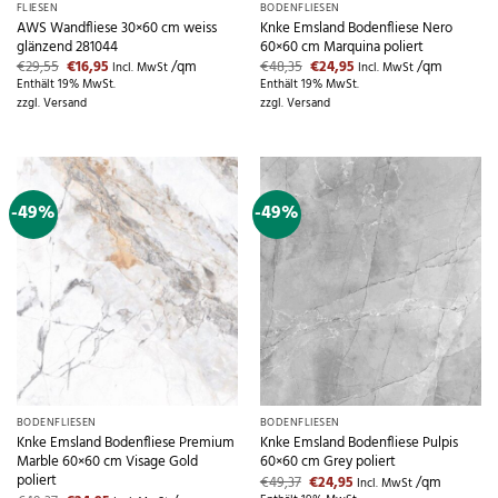
FLIESEN
BODENFLIESEN
AWS Wandfliese 30×60 cm weiss
Knke Emsland Bodenfliese Nero
glänzend 281044
60×60 cm Marquina poliert
Ursprünglicher
Aktueller
Ursprünglicher
Aktueller
€
29,55
€
16,95
/qm
€
48,35
€
24,95
/qm
Incl. MwSt
Incl. MwSt
Preis
Preis
Preis
Preis
Enthält 19% MwSt.
Enthält 19% MwSt.
war:
ist:
war:
ist:
zzgl.
Versand
zzgl.
Versand
€29,55
€16,95.
€48,35
€24,95.
-49%
-49%
Nicht vorrätig
Nicht vorrätig
BODENFLIESEN
BODENFLIESEN
Knke Emsland Bodenfliese Premium
Knke Emsland Bodenfliese Pulpis
Marble 60×60 cm Visage Gold
60×60 cm Grey poliert
poliert
Ursprünglicher
Aktueller
€
49,37
€
24,95
/qm
Incl. MwSt
Preis
Preis