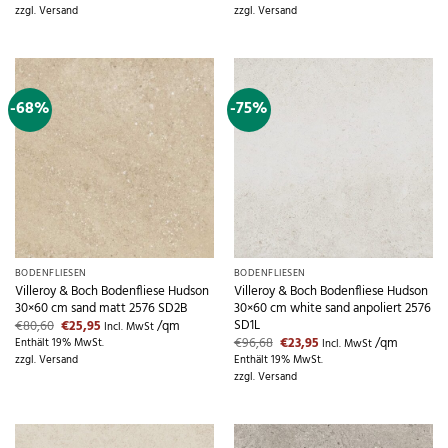
war:
ist:
war:
ist:
zzgl.
Versand
zzgl.
Versand
€80,60
€23,95.
€96,68
€23,95.
-68%
-75%
BODENFLIESEN
BODENFLIESEN
Villeroy & Boch Bodenfliese Hudson
Villeroy & Boch Bodenfliese Hudson
30×60 cm sand matt 2576 SD2B
30×60 cm white sand anpoliert 2576
SD1L
Ursprünglicher
Aktueller
€
80,60
€
25,95
/qm
Incl. MwSt
Preis
Preis
Ursprünglicher
Aktueller
€
96,68
€
23,95
/qm
Enthält 19% MwSt.
Incl. MwSt
war:
ist:
Preis
Preis
zzgl.
Versand
Enthält 19% MwSt.
€80,60
€25,95.
war:
ist:
zzgl.
Versand
€96,68
€23,95.