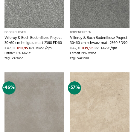
BODENFLIESEN
BODENFLIESEN
Villeroy & Boch Bodenfliese Project
Villeroy & Boch Bodenfliese Project
30×60 cm hellgrau matt 2360 ED60
30×60 cm schwarz matt 2360 ED90
Ursprünglicher
Aktueller
Ursprünglicher
Aktueller
€
42,31
€
19,95
/qm
€
42,31
€
19,95
/qm
Incl. MwSt
Incl. MwSt
Preis
Preis
Preis
Preis
Enthält 19% MwSt.
Enthält 19% MwSt.
war:
ist:
war:
ist:
zzgl.
Versand
zzgl.
Versand
€42,31
€19,95.
€42,31
€19,95.
-46%
-57%