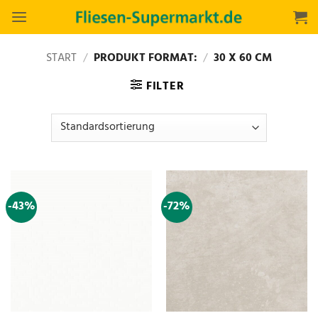
Zum
Inhalt
springen
START
/
PRODUKT FORMAT:
/
30 X 60 CM
FILTER
-43%
-72%