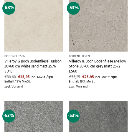
-68%
-53%
BODENFLIESEN
BODENFLIESEN
Villeroy & Boch Bodenfliese Hudson
Villeroy & Boch Bodenfliese Mellow
30×60 cm white sand matt 2576
Stone 30×60 cm grey matt 2672
SD1B
ES60
Ursprünglicher
Aktueller
Ursprünglicher
Aktueller
€
80,60
€
25,95
/qm
€
55,25
€
25,95
/qm
Incl. MwSt
Incl. MwSt
Preis
Preis
Preis
Preis
Enthält 19% MwSt.
Enthält 19% MwSt.
war:
ist:
war:
ist:
zzgl.
Versand
zzgl.
Versand
€80,60
€25,95.
€55,25
€25,95.
-53%
-53%