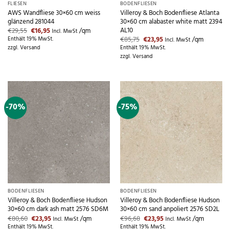
FLIESEN
BODENFLIESEN
AWS Wandfliese 30×60 cm weiss
Villeroy & Boch Bodenfliese Atlanta
glänzend 281044
30×60 cm alabaster white matt 2394
AL10
Ursprünglicher
Aktueller
€
29,55
€
16,95
/qm
Incl. MwSt
Preis
Preis
Ursprünglicher
Aktueller
€
85,75
€
23,95
/qm
Enthält 19% MwSt.
Incl. MwSt
war:
ist:
Preis
Preis
zzgl.
Versand
Enthält 19% MwSt.
€29,55
€16,95.
war:
ist:
zzgl.
Versand
€85,75
€23,95.
-70%
-75%
BODENFLIESEN
BODENFLIESEN
Villeroy & Boch Bodenfliese Hudson
Villeroy & Boch Bodenfliese Hudson
30×60 cm dark ash matt 2576 SD6M
30×60 cm sand anpoliert 2576 SD2L
Ursprünglicher
Aktueller
Ursprünglicher
Aktueller
€
80,60
€
23,95
/qm
€
96,68
€
23,95
/qm
Incl. MwSt
Incl. MwSt
Preis
Preis
Preis
Preis
Enthält 19% MwSt.
Enthält 19% MwSt.