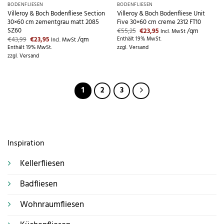
BODENFLIESEN
BODENFLIESEN
Villeroy & Boch Bodenfliese Section
Villeroy & Boch Bodenfliese Unit
30×60 cm zementgrau matt 2085
Five 30×60 cm creme 2312 FT10
SZ60
Ursprünglicher
Aktueller
€
55,25
€
23,95
/qm
Incl. MwSt
Preis
Preis
Ursprünglicher
Aktueller
€
43,99
€
23,95
/qm
Enthält 19% MwSt.
Incl. MwSt
war:
ist:
Preis
Preis
Enthält 19% MwSt.
zzgl.
Versand
€55,25
€23,95.
war:
ist:
zzgl.
Versand
€43,99
€23,95.
1
2
3
Inspiration
Kellerfliesen
Badfliesen
Wohnraumfliesen