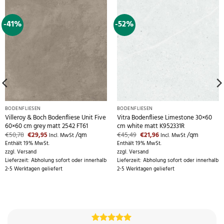
-41%
-52%
BODENFLIESEN
BODENFLIESEN
Villeroy & Boch Bodenfliese Unit Five
Vitra Bodenfliese Limestone 30×60
60×60 cm grey matt 2542 FT61
cm white matt K952331R
Ursprünglicher
Aktueller
Ursprünglicher
Aktueller
€
50,78
€
29,95
/qm
€
45,49
€
21,96
/qm
Incl. MwSt
Incl. MwSt
Preis
Preis
Preis
Preis
Enthält 19% MwSt.
Enthält 19% MwSt.
war:
ist:
war:
ist:
zzgl.
Versand
zzgl.
Versand
€50,78
€29,95.
€45,49
€21,96.
Lieferzeit: Abholung sofort oder innerhalb
Lieferzeit: Abholung sofort oder innerhalb
2-5 Werktagen geliefert
2-5 Werktagen geliefert