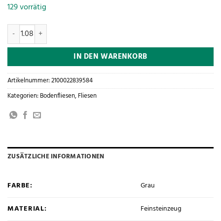
129 vorrätig
Villeroy & Boch Bodenfliese Mellow Stone 30x60 cm grey matt 2672
IN DEN WARENKORB
Artikelnummer:
2100022839584
Kategorien:
Bodenfliesen
,
Fliesen
ZUSÄTZLICHE INFORMATIONEN
FARBE:
Grau
MATERIAL:
Feinsteinzeug