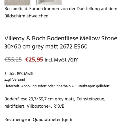
Beispielbild. Farben können von der Darstellung auf dem
Bildschirm abweichen.
Villeroy & Boch Bodenfliese Mellow Stone
30×60 cm grey matt 2672 ES60
Ursprünglicher
Aktueller
€
55,25
€
25,95
/qm
Incl. MwSt
Preis
Preis
war:
ist:
Enthält 19% MwSt.
€55,25
€25,95.
zzgl.
Versand
Lieferzeit: Abholung sofort oder innerhalb 2-5 Werktagen geliefert
Bodenfliese 29,7×59,7 cm grey matt, Feinsteinzeug,
rektifiziert, Vilbostone+, R10/B
Restmenge in Quadratmeter (qm):