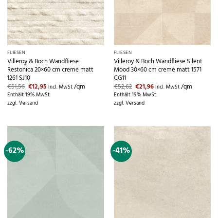
FLIESEN
FLIESEN
Villeroy & Boch Wandfliese
Villeroy & Boch Wandfliese Silent
Restonica 20×60 cm creme matt
Mood 30×60 cm creme matt 1571
1261 SJ10
CG11
Ursprünglicher
Aktueller
Ursprünglicher
Aktueller
€
51,56
€
12,95
/qm
€
52,62
€
21,96
/qm
Incl. MwSt
Incl. MwSt
Preis
Preis
Preis
Preis
Enthält 19% MwSt.
Enthält 19% MwSt.
war:
ist:
war:
ist:
zzgl.
Versand
zzgl.
Versand
€51,56
€12,95.
€52,62
€21,96.
-62%
-41%