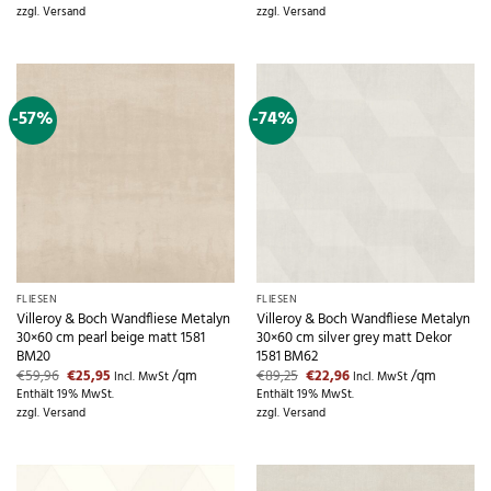
war:
ist:
war:
ist:
zzgl.
Versand
zzgl.
Versand
€81,15
€24,95.
€38,58
€18,94.
-57%
-74%
FLIESEN
FLIESEN
Villeroy & Boch Wandfliese Metalyn
Villeroy & Boch Wandfliese Metalyn
30×60 cm pearl beige matt 1581
30×60 cm silver grey matt Dekor
BM20
1581 BM62
Ursprünglicher
Aktueller
Ursprünglicher
Aktueller
€
59,96
€
25,95
/qm
€
89,25
€
22,96
/qm
Incl. MwSt
Incl. MwSt
Preis
Preis
Preis
Preis
Enthält 19% MwSt.
Enthält 19% MwSt.
war:
ist:
war:
ist:
zzgl.
Versand
zzgl.
Versand
€59,96
€25,95.
€89,25
€22,96.