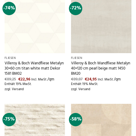
-74%
-72%
FLIESEN
FLIESEN
Villeroy & Boch Wandfliese Metalyn
Villeroy & Boch Wandfliese Metalyn
30×60 cm titan white matt Dekor
40×120 cm pearl beige matt 1450
1581 BM02
BM20
Ursprünglicher
Aktueller
Ursprünglicher
Aktueller
€
89,25
€
22,96
/qm
€
89,87
€
24,95
/qm
Incl. MwSt
Incl. MwSt
Preis
Preis
Preis
Preis
Enthält 19% MwSt.
Enthält 19% MwSt.
war:
ist:
war:
ist:
zzgl.
Versand
zzgl.
Versand
€89,25
€22,96.
€89,87
€24,95.
-75%
-58%