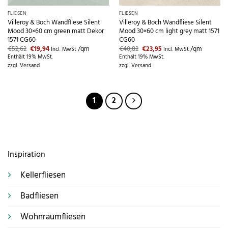
FLIESEN
FLIESEN
Villeroy & Boch Wandfliese Silent
Villeroy & Boch Wandfliese Silent
Mood 30×60 cm green matt Dekor
Mood 30×60 cm light grey matt 1571
1571 CG60
CG60
Ursprünglicher
Aktueller
Ursprünglicher
Aktueller
€
52,62
€
19,94
/qm
€
40,82
€
23,95
/qm
Incl. MwSt
Incl. MwSt
Preis
Preis
Preis
Preis
Enthält 19% MwSt.
Enthält 19% MwSt.
war:
ist:
war:
ist:
zzgl.
Versand
zzgl.
Versand
€52,62
€19,94.
€40,82
€23,95.
1
2
Inspiration
Kellerfliesen
Badfliesen
Wohnraumfliesen