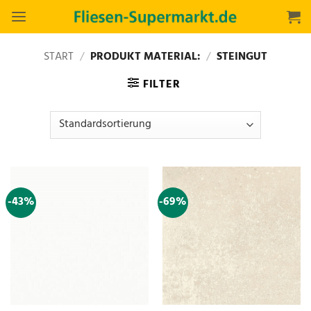
Zum
Inhalt
springen
START
/
PRODUKT MATERIAL:
/
STEINGUT
FILTER
-43%
-69%