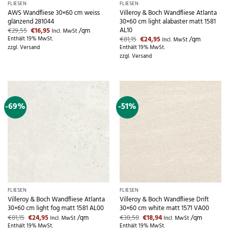
FLIESEN
FLIESEN
AWS Wandfliese 30×60 cm weiss
Villeroy & Boch Wandfliese Atlanta
glänzend 281044
30×60 cm light alabaster matt 1581
AL10
Ursprünglicher
Aktueller
€
29,55
€
16,95
/qm
Incl. MwSt
Preis
Preis
Ursprünglicher
Aktueller
€
81,15
€
24,95
/qm
Enthält 19% MwSt.
Incl. MwSt
war:
ist:
Preis
Preis
zzgl.
Versand
Enthält 19% MwSt.
€29,55
€16,95.
war:
ist:
zzgl.
Versand
€81,15
€24,95.
-69%
-51%
FLIESEN
FLIESEN
Villeroy & Boch Wandfliese Atlanta
Villeroy & Boch Wandfliese Drift
30×60 cm light fog matt 1581 AL00
30×60 cm white matt 1571 VA00
Ursprünglicher
Aktueller
Ursprünglicher
Aktueller
€
81,15
€
24,95
/qm
€
38,58
€
18,94
/qm
Incl. MwSt
Incl. MwSt
Preis
Preis
Preis
Preis
Enthält 19% MwSt.
Enthält 19% MwSt.