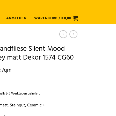
ANMELDEN
WARENKORB /
€
0,00
andfliese Silent Mood
rey matt Dekor 1574 CG60
r
/qm
t
halb 2-5 Werktagen geliefert
matt, Steingut, Ceramic +