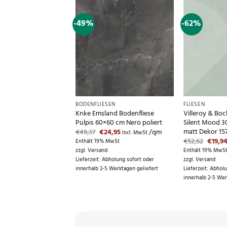
-49%
-62%
BODENFLIESEN
FLIESEN
 Boch Wandfliese Unit
Knke Emsland Bodenfliese
Villeroy & Bo
 30×60 cm creme matt
Pulpis 60×60 cm Nero poliert
Silent Mood 3
matt Dekor 15
Ursprünglicher
Aktueller
€
49,37
€
24,95
/qm
Incl. MwSt
Preis
Preis
sprünglicher
Aktueller
Ursprü
23,95
/qm
€
52,62
€
19,9
Enthält 19% MwSt.
Incl. MwSt
war:
ist:
eis
Preis
Preis
MwSt.
zzgl.
Versand
Enthält 19% MwSt
€49,37
€24,95.
r:
ist:
war:
Lieferzeit: Abholung sofort oder
zzgl.
Versand
0,82
€23,95.
€52,62
bholung sofort oder
innerhalb 2-5 Werktagen geliefert
Lieferzeit: Abhol
5 Werktagen geliefert
innerhalb 2-5 Wer