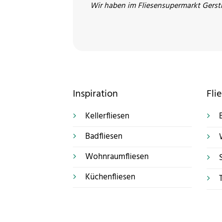
Wir haben im Fliesensupermarkt Gersth
Ich war heute ,den 28.5.2021 bei Ihnen in
sehr freundlich empfangen und mich top 
Die Be
Noc
Inspiration
Fli
Kellerfliesen
Badfliesen
Wohnraumfliesen
Küchenfliesen