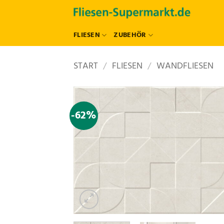
Zum
Inhalt
springen
FLIESEN
ZUBEHÖR
START
/
FLIESEN
/
WANDFLIESEN
-62%