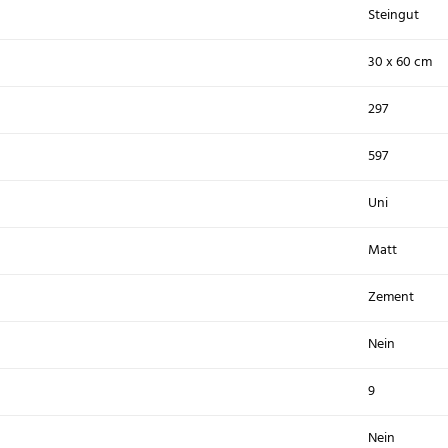
Steingut
30 x 60 cm
297
597
Uni
Matt
Zement
Nein
9
Nein