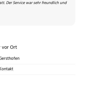
t. Der Service war sehr freundlich und
hr Mitarbeiter Herr Rahman Arslan hat mich
irma Kemmler kann echt stolz sein auf so
ht. :-)
.B.
 vor Ort
Gersthofen
Kontakt