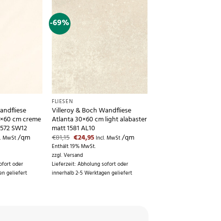
-69%
FLIESEN
andfliese
Villeroy & Boch Wandfliese
0×60 cm creme
Atlanta 30×60 cm light alabaster
 1572 SW12
matt 1581 AL10
icher
ueller
Ursprünglicher
Aktueller
/qm
€
81,15
€
24,95
/qm
l. MwSt
Incl. MwSt
is
Preis
Preis
Enthält 19% MwSt.
war:
ist:
zzgl.
Versand
,95.
€81,15
€24,95.
ofort oder
Lieferzeit: Abholung sofort oder
en geliefert
innerhalb 2-5 Werktagen geliefert