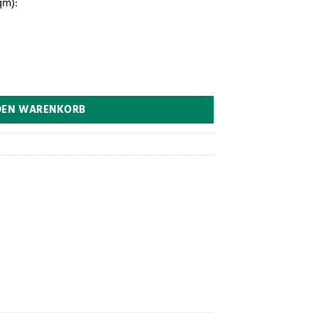
qm):
nt Mood 30x60 cm light grey matt Dekor 1574 CG60 Menge
DEN WARENKORB