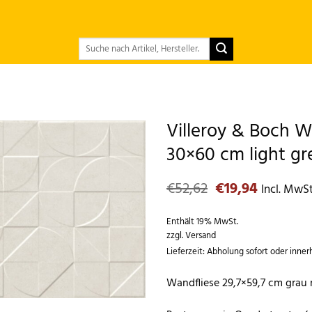
Suchen
nach:
Villeroy & Boch W
30×60 cm light g
Ursprünglicher
Aktuelle
€
52,62
€
19,94
Incl. MwS
Preis
Preis
war:
ist:
Enthält 19% MwSt.
€52,62
€19,94.
zzgl.
Versand
Lieferzeit: Abholung sofort oder inner
Wandfliese 29,7×59,7 cm grau 