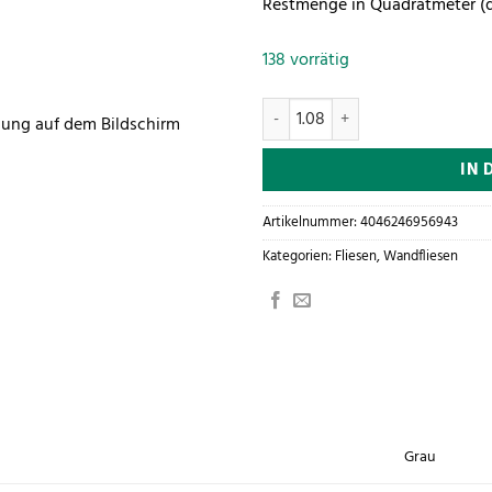
Restmenge in Quadratmeter (
138 vorrätig
Villeroy & Boch Wandfliese Sile
llung auf dem Bildschirm
IN 
Artikelnummer:
4046246956943
Kategorien:
Fliesen
,
Wandfliesen
Grau