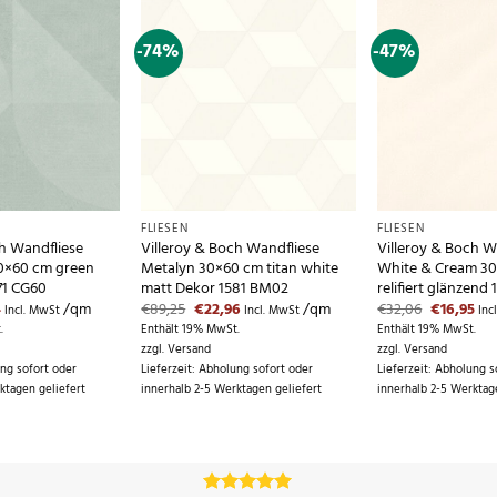
-74%
-47%
FLIESEN
FLIESEN
ch Wandfliese
Villeroy & Boch Wandfliese
Villeroy & Boch W
0×60 cm green
Metalyn 30×60 cm titan white
White & Cream 3
71 CG60
matt Dekor 1581 BM02
relifiert glänzend
nglicher
Aktueller
Ursprünglicher
Aktueller
Ursprüngl
Akt
4
/qm
€
89,25
€
22,96
/qm
€
32,06
€
16,95
Incl. MwSt
Incl. MwSt
Inc
Preis
Preis
Preis
Preis
Pre
.
Enthält 19% MwSt.
Enthält 19% MwSt.
ist:
war:
ist:
war:
ist:
zzgl.
Versand
zzgl.
Versand
€19,94.
€89,25
€22,96.
€32,06
€16
ung sofort oder
Lieferzeit: Abholung sofort oder
Lieferzeit: Abholung s
ktagen geliefert
innerhalb 2-5 Werktagen geliefert
innerhalb 2-5 Werktag