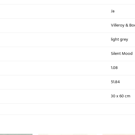
Ja
Villeroy & Bo
light grey
Silent Mood
1.08
51.84
30 x 60 cm