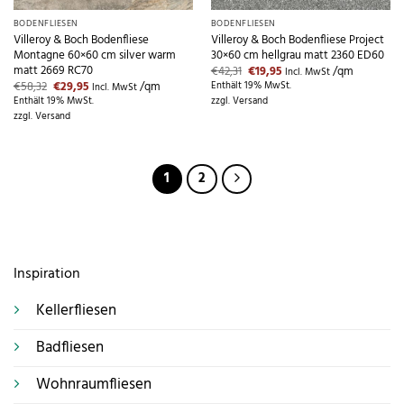
BODENFLIESEN
BODENFLIESEN
Villeroy & Boch Bodenfliese
Villeroy & Boch Bodenfliese Project
Montagne 60×60 cm silver warm
30×60 cm hellgrau matt 2360 ED60
matt 2669 RC70
Ursprünglicher
Aktueller
€
42,31
€
19,95
/qm
Incl. MwSt
Preis
Preis
Ursprünglicher
Aktueller
€
58,32
€
29,95
/qm
Enthält 19% MwSt.
Incl. MwSt
war:
ist:
Preis
Preis
Enthält 19% MwSt.
zzgl.
Versand
€42,31
€19,95.
war:
ist:
zzgl.
Versand
€58,32
€29,95.
1
2
Inspiration
Kellerfliesen
Badfliesen
Wohnraumfliesen