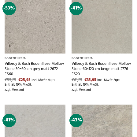
-53%
-41%
BODENFLIESEN
BODENFLIESEN
Villeroy & Boch Bodenfliese Mellow
Villeroy & Boch Bodenfliese Mellow
Stone 30×60 cm grey matt 2672
Stone 60×120 cm beige matt 2776
ES60
ES20
Ursprünglicher
Aktueller
Ursprünglicher
Aktueller
€
55,25
€
25,95
/qm
€
61,25
€
35,95
/qm
Incl. MwSt
Incl. MwSt
Preis
Preis
Preis
Preis
Enthält 19% MwSt.
Enthält 19% MwSt.
war:
ist:
war:
ist:
zzgl.
Versand
zzgl.
Versand
€55,25
€25,95.
€61,25
€35,95.
-41%
-43%