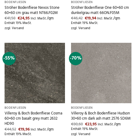
BODENFLIESEN
BODENFLIESEN
Ströher Bodenfliese Nexos Stone
Ströher Bodenfliese One 60×60 cm
60×60 cm grau matt NT66.F02M
dunkelgrau matt 66ON.F05M
Ursprünglicher
Aktueller
Ursprünglicher
Aktueller
€
41,58
€
24,95
/qm
€
46,42
€
19,94
/qm
Incl. MwSt
Incl. MwSt
Preis
Preis
Preis
Preis
Enthält 19% MwSt.
Enthält 19% MwSt.
war:
ist:
war:
ist:
zzgl.
Versand
zzgl.
Versand
€41,58
€24,95.
€46,42
€19,94.
-55%
-70%
BODENFLIESEN
BODENFLIESEN
Villeroy & Boch Bodenfliese Cosma
Villeroy & Boch Bodenfliese Hudson
60×60 cm basalt grey matt 2632
30×60 cm dark ash matt 2576 SD6M
HD90
Ursprünglicher
Aktueller
€
80,60
€
23,95
/qm
Incl. MwSt
Preis
Preis
Ursprünglicher
Aktueller
€
44,52
€
19,96
/qm
Enthält 19% MwSt.
Incl. MwSt
war:
ist:
Preis
Preis
Enthält 19% MwSt.
zzgl.
Versand
€80,60
€23,95.