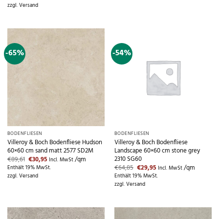
war:
ist:
zzgl.
Versand
€44,52
€19,96.
-65%
-54%
BODENFLIESEN
BODENFLIESEN
Villeroy & Boch Bodenfliese Hudson
Villeroy & Boch Bodenfliese
60×60 cm sand matt 2577 SD2M
Landscape 60×60 cm stone grey
2310 SG60
Ursprünglicher
Aktueller
€
89,61
€
30,95
/qm
Incl. MwSt
Preis
Preis
Ursprünglicher
Aktueller
€
64,85
€
29,95
/qm
Enthält 19% MwSt.
Incl. MwSt
war:
ist:
Preis
Preis
zzgl.
Versand
Enthält 19% MwSt.
€89,61
€30,95.
war:
ist:
zzgl.
Versand
€64,85
€29,95.