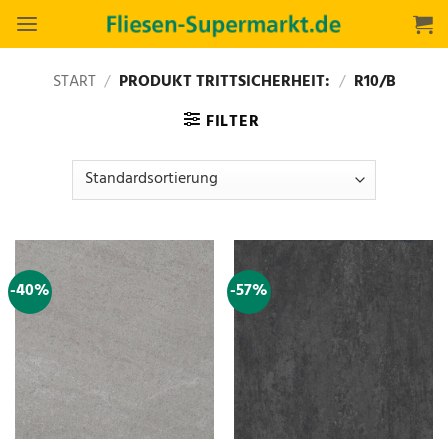
Zum
Inhalt
springen
START
/
PRODUKT TRITTSICHERHEIT:
/
R10/B
FILTER
-40%
-57%