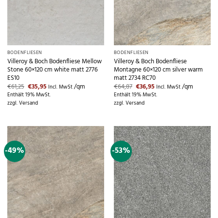
BODENFLIESEN
BODENFLIESEN
Villeroy & Boch Bodenfliese Mellow
Villeroy & Boch Bodenfliese
Stone 60×120 cm white matt 2776
Montagne 60×120 cm silver warm
ES10
matt 2734 RC70
Ursprünglicher
Aktueller
Ursprünglicher
Aktueller
€
61,25
€
35,95
/qm
€
64,87
€
36,95
/qm
Incl. MwSt
Incl. MwSt
Preis
Preis
Preis
Preis
Enthält 19% MwSt.
Enthält 19% MwSt.
war:
ist:
war:
ist:
zzgl.
Versand
zzgl.
Versand
€61,25
€35,95.
€64,87
€36,95.
-49%
-53%