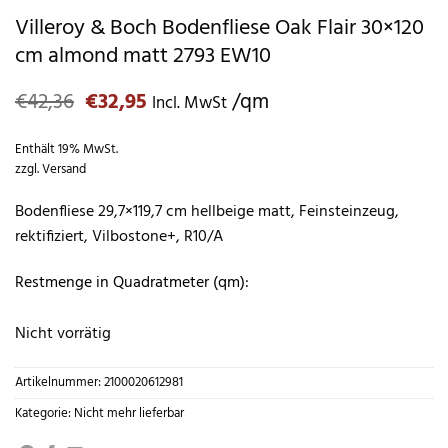
Villeroy & Boch Bodenfliese Oak Flair 30×120
cm almond matt 2793 EW10
Ursprünglicher
Aktueller
€
42,36
€
32,95
/qm
Incl. MwSt
Preis
Preis
war:
ist:
Enthält 19% MwSt.
€42,36
€32,95.
zzgl.
Versand
Bodenfliese 29,7×119,7 cm hellbeige matt, Feinsteinzeug,
rektifiziert, Vilbostone+, R10/A
Restmenge in Quadratmeter (qm):
Nicht vorrätig
Artikelnummer:
2100020612981
Kategorie:
Nicht mehr lieferbar