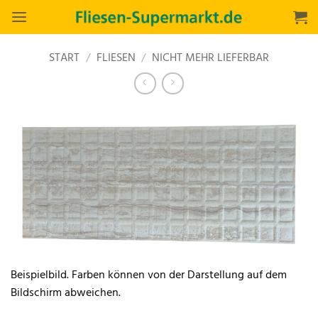
Zum
Inhalt
springen
START
/
FLIESEN
/
NICHT MEHR LIEFERBAR
Beispielbild. Farben können von der Darstellung auf dem
Bildschirm abweichen.